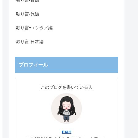
独り言-食編
独り言-旅編
独り言ｰエンタメ編
独り言-日常編
プロフィール
このブログを書いている人
mari